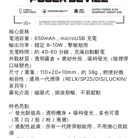
核心規格
電池容量：650mAh，microUSB 充電
輸出功率：穩定 8–10W，擊喉順滑
充電時間：約 40–60 分鐘，充滿自動斷電
外觀材質：透明霧倉 + 磨砂外殼，吸時發光（隨煙彈
口味變色）
尺寸 / 重量：110×20×10mm，約 38g，輕便好攜
相容性：通用一代煙彈（RELX/SP2S/DIS/LUCKIN/
喜貝等）
霧化介面：磁吸式，插拔順暢、不易鬆動
特色亮點
✅ 發光顏值高：透明機身 + 吸時發光，多色可選
（黑 / 白 / 藍 / 粉 / 漸層）
✅ 通配性超廣：所有一代煙彈都能用，不用擔心買錯
彈