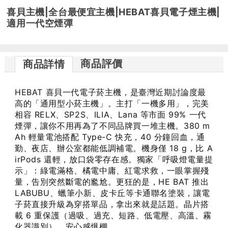
喜貝主機|全台最便宜主機|HEBAT喜貝電子煙主機|
適用一代空煙彈
商品評價
商品詳情
HEBAT 喜貝一代電子菸主機，是臺灣近期討論度最
高的「通用型小菸主機」。主打「一機多用」，完美
相容 RELX、SP2S、ILIA、Lana 等市面 99% 一代
煙彈，讓你不用再為了不同品牌買一堆主機。380 m
Ah 輕量電池搭配 Type-C 快充，40 分鐘回血，通
勤、夜店、辦公室都能低調補電。機身僅 18 g，比 A
irPods 還輕，放口袋零存在感。獨家「呼吸燈電量提
示」：綠電滿格、橘電中庸、紅電求救，一眼掌握殘
量，告別突然斷電的尷尬。更狂的是，HE BAT 推出
LABUBU、蠟筆小新、皮卡丘等卡通聯名塗裝，讓電
子菸直接升級為穿搭單品，拿出來就是話題。晶片搭
載 6 重保護（過吸、過充、短路、低電壓、高溫、霧
化器識別），安心感爆棚。