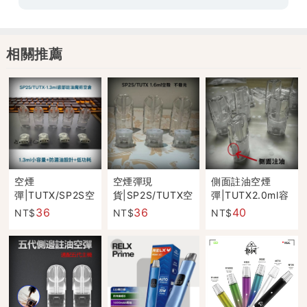
相關推薦
空煙
空煙彈現
側面註油空煙
彈|TUTX/SP2S空
貨|SP2S/TUTX空
彈|TUTX2.0ml容
殼|不漏油不發光
殼1.6ml容量|不漏
量空殼|白座不漏
36
36
40
NT$
NT$
NT$
陶瓷芯|1.3ML小
油|通用一代主機|
油|適用一代主機
體積容量
不发光