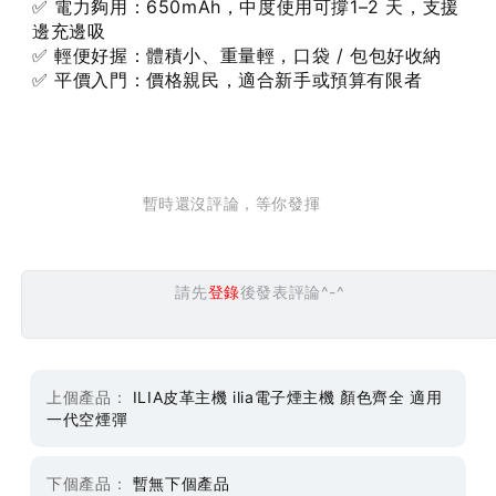
✅ 電力夠用：650mAh，中度使用可撐1–2 天，支援
邊充邊吸
✅ 輕便好握：體積小、重量輕，口袋 / 包包好收納
✅ 平價入門：價格親民，適合新手或預算有限者
暫時還沒評論，等你發揮
請先
登錄
後發表評論^-^
上個產品：
ILIA皮革主機 ilia電子煙主機 顏色齊全 適用
一代空煙彈
下個產品：
暫無下個產品