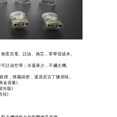
；無需充電、註油、換芯，零學習成本。
低於可註油空彈；冷凝液少，不臟主機。
真煙，煙霧綿密，還原尼古丁鹽原味。
的黃金容量)
發光版)
性佳)
？