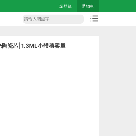
請登錄
購物車
光陶瓷芯|1.3ML小體積容量