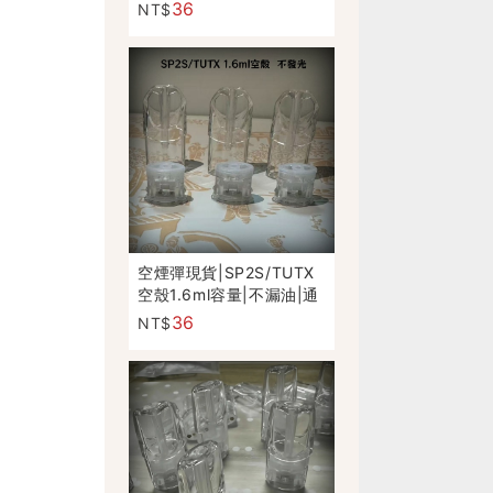
芯|1.3ML小體積容量
36
NT$
空煙彈現貨|SP2S/TUTX
空殼1.6ml容量|不漏油|通
用一代主機|不发光
36
NT$