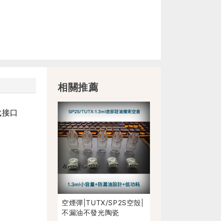
相關推薦
代接口
空煙彈|TUTX/SP2S空殼|
不漏油不發光陶瓷