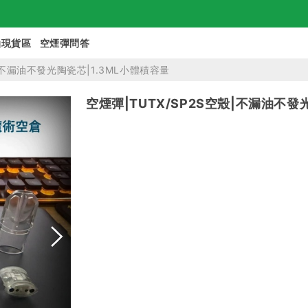
油現貨區
空煙彈問答
殼|不漏油不發光陶瓷芯|1.3ML小體積容量
空煙彈|TUTX/SP2S空殼|不漏油不發