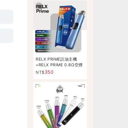
RELX PRIME註油主機
+RELX PRIME 0.8Ω空煙
彈 35W極速輸出
350
NT$