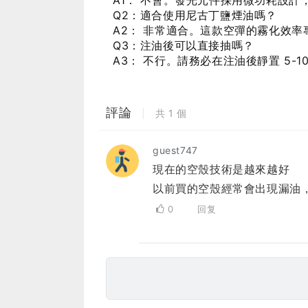
A1： 不會。發光元件採用微功耗設
Q2：適合使用尼古丁鹽煙油嗎？
A2： 非常適合。這款空彈的霧化效
Q3：注油後可以直接抽嗎？
A3： 不行。請務必在注油後靜置 5
評論
|
共
1
個
guest747
現在的空殼技術是越來越好
以前買的空殼經常會出現漏油
0
回复