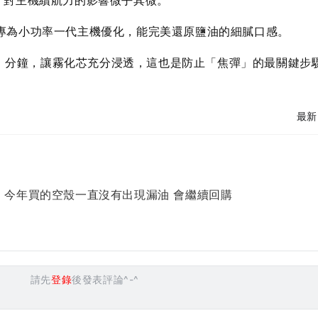
計，對主機續航力的影響微乎其微。
率專為小功率一代主機優化，能完美還原鹽油的細膩口感。
-10 分鐘，讓霧化芯充分浸透，這也是防止「焦彈」的最關鍵步
最新
，今年買的空殼一直沒有出現漏油 會繼續回購
請先
登錄
後發表評論^-^