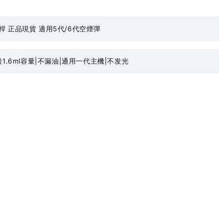
桿 正品現貨 適用5代/6代空煙彈
殼1.6ml容量|不漏油|通用一代主機|不发光