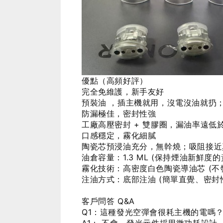
優點（高頻好評）
完全免維護，新手友好
預裝油 ，插主機就用，沒電沒油就扔
防漏極佳，密封性強
工廠高壓密封 + 雙膠圈，漏油率遠
口感穩定，霧化細膩
陶瓷芯預浸油充分，無幹燒；吸阻接近
油倉容量：1.3 ML (保持煙油新鮮度
霧化技術：高密度白色陶瓷導油芯 (不
注油方式：底部注油 (簡單直覺、密封
客戶問答 Q&A
Q1：這種發光空彈會很耗主機的電嗎