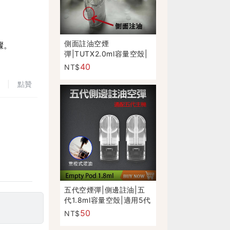
側面註油空煙
驟。
彈|TUTX2.0ml容量空殼|
白座不漏油|適用一代主機
40
NT$
|
點贊
五代空煙彈|側邊註油|五
代1.8ml容量空殼|適用5代
6代主機
50
NT$