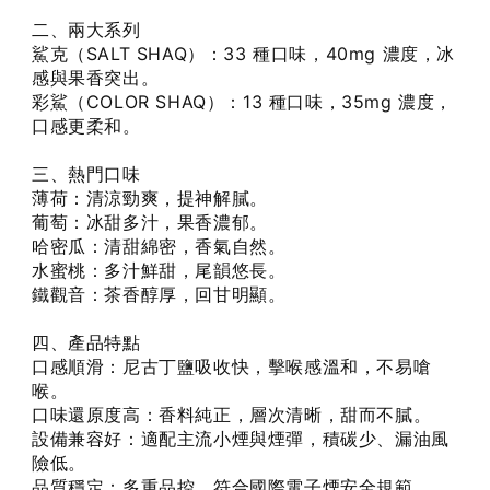
二、兩大系列
鯊克（SALT SHAQ）：33 種口味，40mg 濃度，冰
感與果香突出。
彩鯊（COLOR SHAQ）：13 種口味，35mg 濃度，
口感更柔和。
三、熱門口味
薄荷：清涼勁爽，提神解膩。
葡萄：冰甜多汁，果香濃郁。
哈密瓜：清甜綿密，香氣自然。
水蜜桃：多汁鮮甜，尾韻悠長。
鐵觀音：茶香醇厚，回甘明顯。
四、產品特點
口感順滑：尼古丁鹽吸收快，擊喉感溫和，不易嗆
喉。
口味還原度高：香料純正，層次清晰，甜而不膩。
設備兼容好：適配主流小煙與煙彈，積碳少、漏油風
險低。
品質穩定：多重品控，符合國際電子煙安全規範。