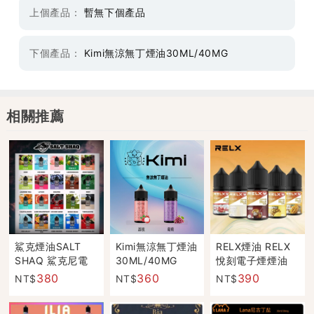
上個產品：
暫無下個產品
下個產品：
Kimi無涼無丁煙油30ML/40MG
相關推薦
鯊克煙油SALT
Kimi無涼無丁煙油
RELX煙油 RELX
SHAQ 鯊克尼電
30ML/40MG
悅刻電子煙煙油
子煙煙油
30mg
380
360
390
NT$
NT$
NT$
30ML/40MG