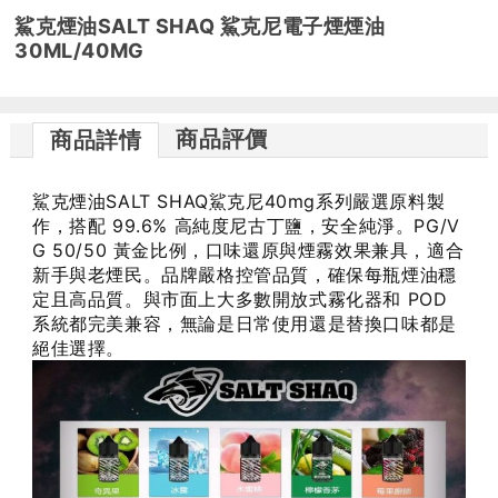
鯊克煙油SALT SHAQ 鯊克尼電子煙煙油
30ML/40MG
商品評價
商品詳情
鯊克煙油SALT SHAQ鯊克尼40mg系列嚴選原料製
作，搭配 99.6% 高純度尼古丁鹽，安全純淨。PG/V
G 50/50 黃金比例，口味還原與煙霧效果兼具，適合
新手與老煙民。品牌嚴格控管品質，確保每瓶煙油穩
定且高品質。與市面上大多數開放式霧化器和 POD
系統都完美兼容，無論是日常使用還是替換口味都是
絕佳選擇。