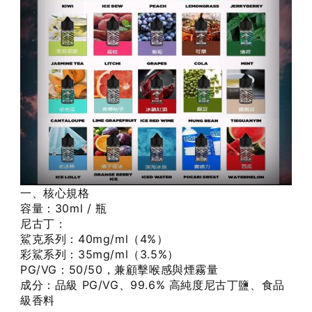
一、核心規格
容量：30ml / 瓶
尼古丁：
鯊克系列：40mg/ml（4%）
彩鯊系列：35mg/ml（3.5%）
PG/VG：50/50，兼顧擊喉感與煙霧量
成分：品級 PG/VG、99.6% 高純度尼古丁鹽、食品
級香料