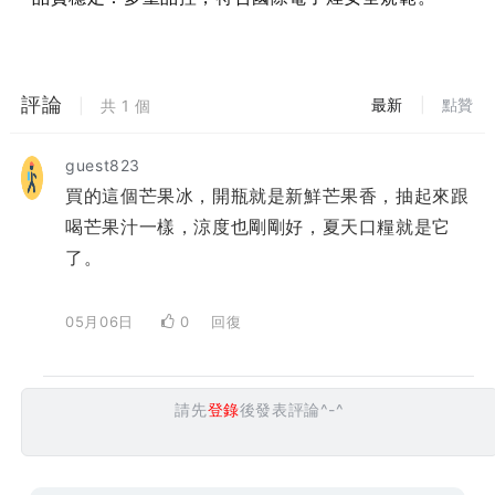
評論
最新
|
點贊
|
共
1
個
guest823
買的這個芒果冰，開瓶就是新鮮芒果香，抽起來跟
喝芒果汁一樣，涼度也剛剛好，夏天口糧就是它
了。
05月06日
0
回復
請先
登錄
後發表評論^-^