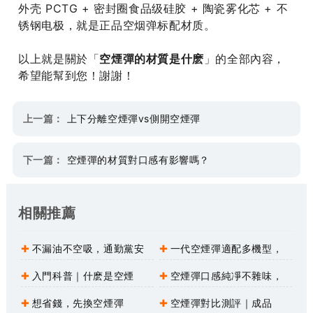
外壳 PCTG + 密封圈食品级硅胶 + 陶瓷雾化芯 + 不
锈钢电极，就是正品空烟弹标配材质。
以上就是關於「
空煙彈的材質是什麽
」的全部內容，
希望能幫到您！謝謝！
上一篇：
上下分離空煙彈vs側開空煙彈
下一篇：
空煙彈的材質對口感有影響嗎？
相關推薦
不漏油不空吸，通勤黨安
一代空煙彈適配多機型，
心款空煙彈
一桿通用不挑設備
入門科普｜什麽是空煙
空煙彈口感純凈不雜味，
彈？新手從零讀懂空煙彈全貌
大口順滑更解壓
想省錢，先換空煙彈
空煙彈對比測評｜成品