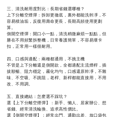
三、清洗耐用度對比：長期省錢選哪種？
上下分離空煙彈：拆卸更徹底，裏外都能洗幹凈，不
容易積油垢，反復用壽命更長，長期高頻使用更劃
算。
側開空煙彈：開口小一點，清洗稍微麻煩一點點，但
勝在不用頻繁拆整機，日常養護簡單，不容易壞卡
扣，正常用一樣很耐用。
四、口感與適配：兩種都通用，不挑主機
不管是上下分離還是側開款，全都適配主流煙桿，插
拔順暢、阻力穩定，霧化均勻，口感還原幹凈，不雜
味、不空吸、不跳阻，老桿、新桿都能直接用，不用
改、不用調。
五、直接總結：怎麽選不踩坑？
選【上下分離空煙彈】：新手、懶人、居家辦公、想
省錢、經常清洗輪換、追求高性價比。
選【側開空煙彈】：經常出門、通勤出差、放口袋包