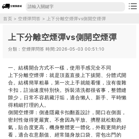
首页
>
空煙彈問答
> 上下分離空煙彈vs側開空煙彈
上下分離空煙彈vs側開空煙彈
分類：空煙彈問答
時間:2026-05-03 00:51:10
一、結構開合方式不一樣，使用手感完全不同
上下分離空煙彈：就是頂蓋直接上下拔開、分體式開
合。結構簡單粗暴，第一次上手就能看懂，沒有復雜
卡扣，註油速度特別快。拆裝清洗都很省事，整體縫
隙少，日常不容易藏汙垢，適合懶人、新手、平時懶
得精細打理的人。
側開空煙彈：側邊隱藏卡扣翻蓋設計，開口在側面，
密封性做得更嚴實。不會因為平放、擠壓就松動跑
氣，貼合度更高，機身整體更一體化，外觀更簡約好
看，適合在意顏值、經常隨身放口袋、背包出門的