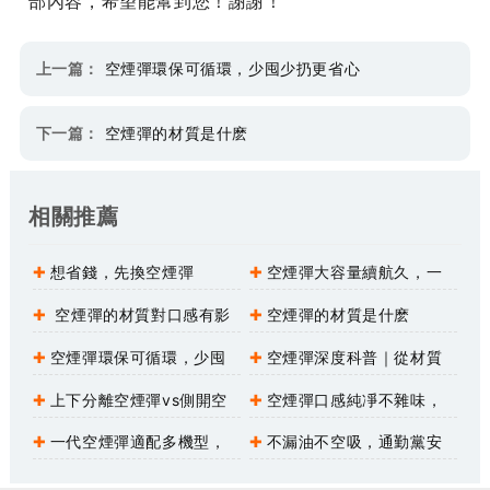
部內容，希望能幫到您！謝謝！
上一篇：
空煙彈環保可循環，少囤少扔更省心
下一篇：
空煙彈的材質是什麽
相關推薦
想省錢，先換空煙彈
空煙彈大容量續航久，一
天不用頻繁補油
空煙彈的材質對口感有影
空煙彈的材質是什麽
響嗎？
空煙彈環保可循環，少囤
空煙彈深度科普｜從材質
少扔更省心
原理到行業分級，全面讀懂空
上下分離空煙彈vs側開空
空煙彈口感純凈不雜味，
煙彈
煙彈
大口順滑更解壓
一代空煙彈適配多機型，
不漏油不空吸，通勤黨安
一桿通用不挑設備
心款空煙彈