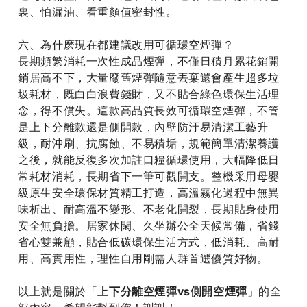
裏、怕漏油、看重顏值密封性。
六、為什麽現在都建議改用可循環空煙彈？
長期頻繁消耗一次性成品煙彈，不僅日積月累花銷開
銷居高不下，大量廢舊煙彈隨意丟棄還會產生超多垃
圾耗材，既白白浪費錢財，又不貼合綠色環保生活理
念，得不償失。這款高品質長效可循環空煙彈，不管
是上下分離款還是側開款，內壁防汙易清潔工藝升
級，耐沖刷、抗腐蝕、不易積垢，規範簡單清潔養護
之後，就能反復多次加註口糧循環使用，大幅降低日
常耗材消耗，長期省下一筆可觀開支。整機采用母嬰
級原生安全環保材質精工打造，高溫霧化過程中無異
味析出、耐高溫不變形、不老化開裂，長期貼身使用
安全無負擔。居家休閑、久坐辦公全天候常備，省錢
省心雙兼顧，貼合低碳環保生活方式，低消耗、高耐
用、高實用性，理性自用剛需人群首選優質好物。
以上就是關於「
上下分離空煙彈vs側開空煙彈
」的全